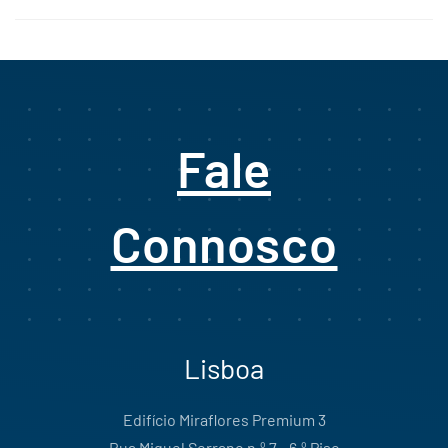
Fale
Connosco
Lisboa
Edifício Miraflores Premium 3
Rua Miguel Serrano n.º 7 - 6.º Piso